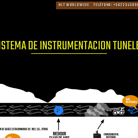
NLT WORLDWIDE
TELÉFONO: +5622343050
ISTEMA DE INSTRUMENTACION TUNEL